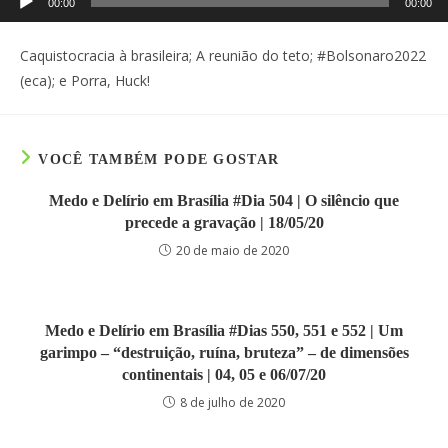
00:00
00:00
de
áudio
Caquistocracia à brasileira; A reunião do teto; #Bolsonaro2022
(eca); e Porra, Huck!
VOCÊ TAMBÉM PODE GOSTAR
Medo e Delírio em Brasília #Dia 504 | O silêncio que
precede a gravação | 18/05/20
20 de maio de 2020
Medo e Delírio em Brasília #Dias 550, 551 e 552 | Um
garimpo – “destruição, ruína, bruteza” – de dimensões
continentais | 04, 05 e 06/07/20
8 de julho de 2020