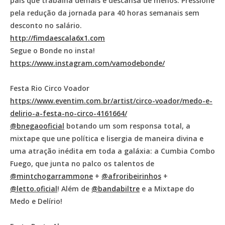
país que trabalha demais e descansa de menos. Pressione
pela redução da jornada para 40 horas semanais sem
desconto no salário.
http://fimdaescala6x1.com
Segue o Bonde no insta!
https://www.instagram.com/vamodebonde/
Festa Rio Circo Voador
https://www.eventim.com.br/artist/circo-voador/medo-e-
delirio-a-festa-no-circo-4161664/
@bnegaooficial
botando um som responsa total, a
mixtape que une política e lisergia de maneira divina e
uma atração inédita em toda a galáxia: a Cumbia Combo
Fuego, que junta no palco os talentos de
@mintchogarrammone
+
@afroribeirinhos
+
@letto.oficial
! Além de
@bandabiltre
e a Mixtape do
Medo e Delírio!