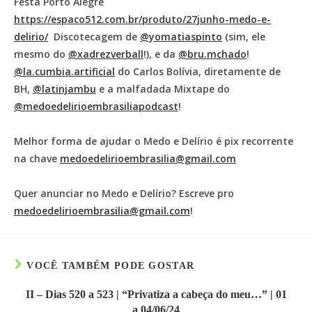
Festa Porto Alegre
https://espaco512.com.br/produto/27junho-medo-e-
delirio/
Discotecagem de
@yomatiaspinto
(sim, ele
mesmo do
@xadrezverball
!), e da
@bru.mchado
!
@la.cumbia.artificial
do Carlos Bolívia, diretamente de
BH,
@latinjambu
e a malfadada Mixtape do
@medoedelirioembrasiliapodcast
!
Melhor forma de ajudar o Medo e Delírio é pix recorrente
na chave
medoedelirioembrasilia@gmail.com
Quer anunciar no Medo e Delírio? Escreve pro
medoedelirioembrasilia@gmail.com
!
VOCÊ TAMBÉM PODE GOSTAR
II – Dias 520 a 523 | “Privatiza a cabeça do meu…” | 01
a 04/06/24