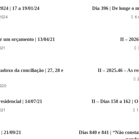
024 | 17 a 19/01/24
Dia 396 | De longe o m
 2024
6 
er um orçamento | 13/04/21
II – 202
021
adoxo da conciliação | 27, 28 e
II – 2025.46 – As r
2020
residencial | 14/07/21
II – Dias 158 a 162 | 
2021
1
| 21/09/21
Dias 840 e 841 | “Não const