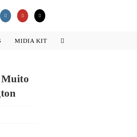
S
MIDIA KIT
 Muito
gton