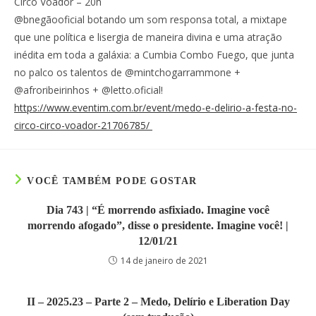
Circo Voador – 20h
@bnegãooficial botando um som responsa total, a mixtape
que une política e lisergia de maneira divina e uma atração
inédita em toda a galáxia: a Cumbia Combo Fuego, que junta
no palco os talentos de @mintchogarrammone +
@afroribeirinhos + @letto.oficial!
https://www.eventim.com.br/event/medo-e-delirio-a-festa-no-
circo-circo-voador-21706785/
VOCÊ TAMBÉM PODE GOSTAR
Dia 743 | “É morrendo asfixiado. Imagine você
morrendo afogado”, disse o presidente. Imagine você! |
12/01/21
14 de janeiro de 2021
II – 2025.23 – Parte 2 – Medo, Delírio e Liberation Day