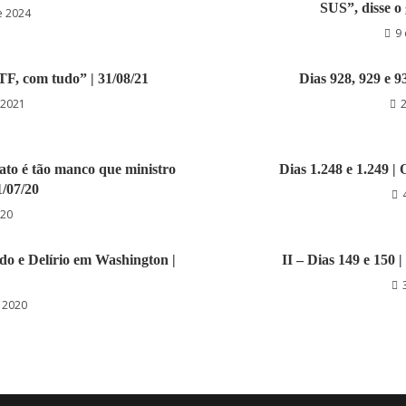
SUS”, disse o 
e 2024
9
F, com tudo” | 31/08/21
Dias 928, 929 e 93
 2021
pato é tão manco que ministro
Dias 1.248 e 1.249 | 
1/07/20
020
edo e Delírio em Washington |
II – Dias 149 e 150 |
 2020