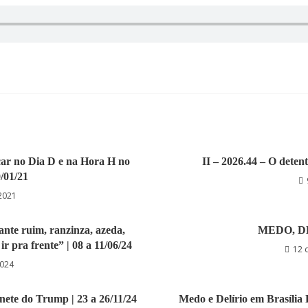
eçar no Dia D e na Hora H no
II – 2026.44 – O detent
0/01/21
 2021
ante ruim, ranzinza, azeda,
MEDO, D
ir pra frente” | 08 a 11/06/24
12 
2024
inete do Trump | 23 a 26/11/24
Medo e Delírio em Brasília 