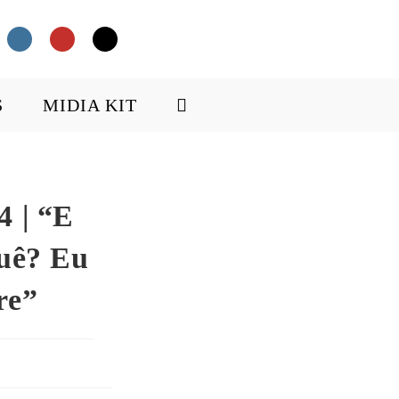
S
MIDIA KIT
4 | “E
quê? Eu
re”