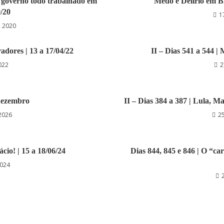
m governo todo trabalhado em
Medo e Delírio em Br
9/20
1
e 2020
radores | 13 a 17/04/22
II – Dias 541 a 544 | M
022
2
 dezembro
II – Dias 384 a 387 | Lula, M
 2026
25
ácio! | 15 a 18/06/24
Dias 844, 845 e 846 | O “ca
2024