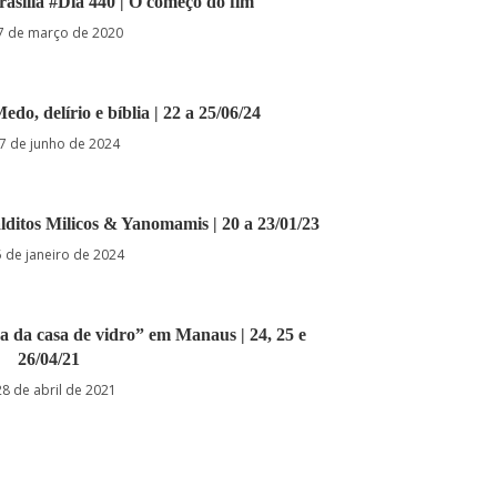
asília #Dia 440 | O começo do fim
7 de março de 2020
edo, delírio e bíblia | 22 a 25/06/24
7 de junho de 2024
alditos Milicos & Yanomamis | 20 a 23/01/23
 de janeiro de 2024
ra da casa de vidro” em Manaus | 24, 25 e
26/04/21
28 de abril de 2021