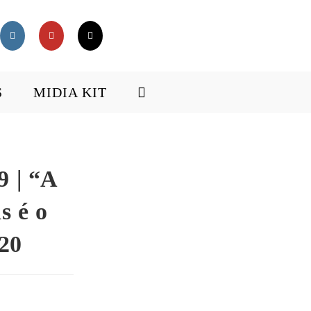
S
MIDIA KIT
9 | “A
s é o
/20