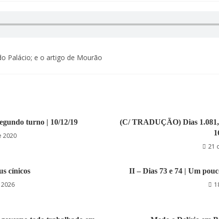
do Palácio; e o artigo de Mourão
segundo turno | 10/12/19
(C/ TRADUÇÃO) Dias 1.081, 1
1
e 2020
21 
us cínicos
II – Dias 73 e 74 | Um pouc
e 2026
1