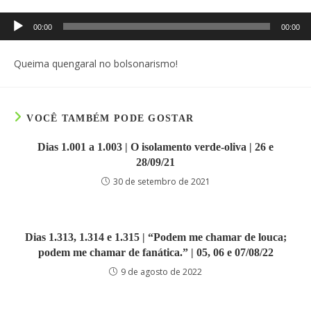
Tocador
00:00
00:00
de
áudio
Queima quengaral no bolsonarismo!
VOCÊ TAMBÉM PODE GOSTAR
Dias 1.001 a 1.003 | O isolamento verde-oliva | 26 e
28/09/21
30 de setembro de 2021
Dias 1.313, 1.314 e 1.315 | “Podem me chamar de louca;
podem me chamar de fanática.” | 05, 06 e 07/08/22
9 de agosto de 2022