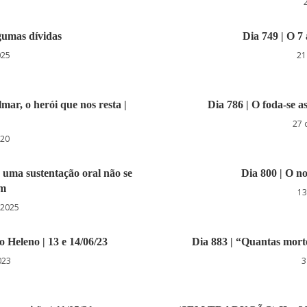
gumas dívidas
Dia 749 | O 7 
025
21
mar, o herói que nos resta |
Dia 786 | O foda-se a
27 
020
e uma sustentação oral não se
Dia 800 | O no
ém
13
 2025
o Heleno | 13 e 14/06/23
Dia 883 | “Quantas mort
023
3