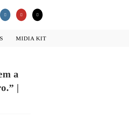
S
MIDIA KIT
tem a
o.” |