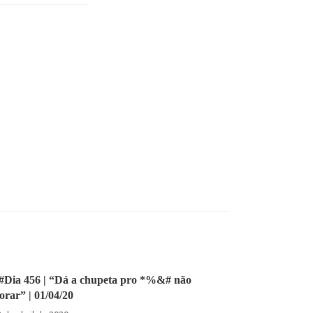
a #Dia 456 | “Dá a chupeta pro *%&# não
orar” | 01/04/20