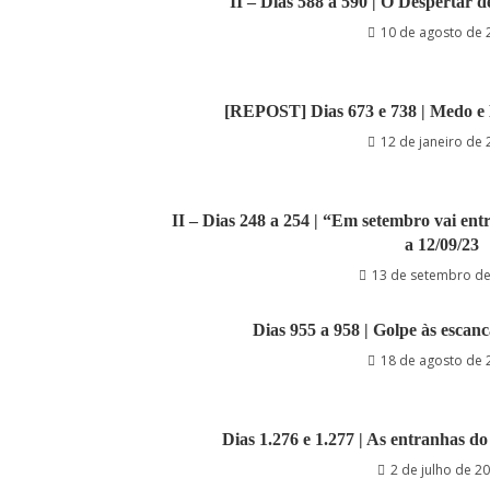
II – Dias 588 a 590 | O Despertar d
10 de agosto de 
[REPOST] Dias 673 e 738 | Medo e 
12 de janeiro de
II – Dias 248 a 254 | “Em setembro vai entr
a 12/09/23
13 de setembro d
Dias 955 a 958 | Golpe às escanc
18 de agosto de 
Dias 1.276 e 1.277 | As entranhas do
2 de julho de 2