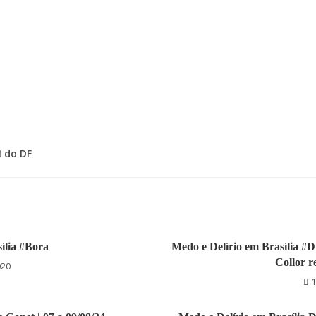
 do DF
ília #Bora
Medo e Delírio em Brasília #Di
Collor r
020
1