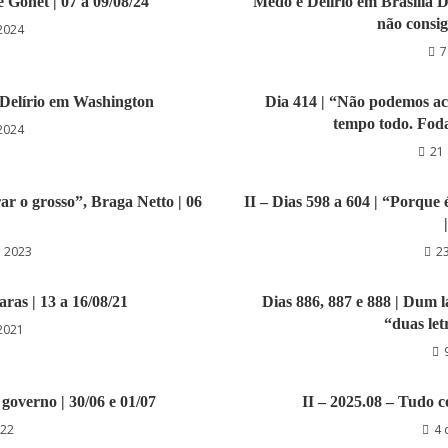
e Gonet | 07 a 09/08/24
Medo e Delírio em Brasília D
não consig
2024
7
Delírio em Washington
Dia 414 | “Não podemos ace
tempo todo. Foda-
 2024
21 
ar o grosso”, Braga Netto | 06
II – Dias 598 a 604 | “Porque 
e 2023
2
aras | 13 a 16/08/21
Dias 886, 887 e 888 | Dum l
“duas letr
2021
 governo | 30/06 e 01/07
II – 2025.08 – Tudo 
022
4 