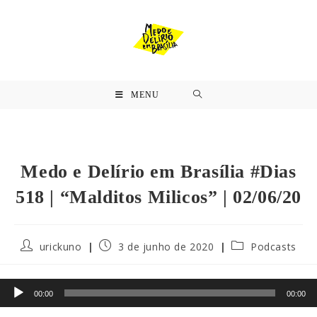
MENU
Medo e Delírio em Brasília #Dias
518 | “Malditos Milicos” | 02/06/20
urickuno
3 de junho de 2020
Podcasts
Tocador
00:00
00:00
de