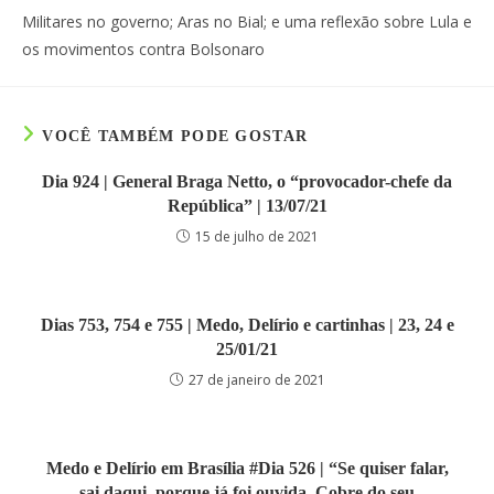
áudio
Militares no governo; Aras no Bial; e uma reflexão sobre Lula e
os movimentos contra Bolsonaro
VOCÊ TAMBÉM PODE GOSTAR
Dia 924 | General Braga Netto, o “provocador-chefe da
República” | 13/07/21
15 de julho de 2021
Dias 753, 754 e 755 | Medo, Delírio e cartinhas | 23, 24 e
25/01/21
27 de janeiro de 2021
Medo e Delírio em Brasília #Dia 526 | “Se quiser falar,
sai daqui, porque já foi ouvida. Cobre do seu