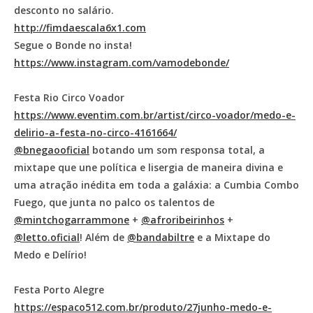
desconto no salário.
http://fimdaescala6x1.com
Segue o Bonde no insta!
https://www.instagram.com/vamodebonde/
Festa Rio Circo Voador
https://www.eventim.com.br/artist/circo-voador/medo-e-
delirio-a-festa-no-circo-4161664/
@bnegaooficial
botando um som responsa total, a
mixtape que une política e lisergia de maneira divina e
uma atração inédita em toda a galáxia: a Cumbia Combo
Fuego, que junta no palco os talentos de
@mintchogarrammone
+
@afroribeirinhos
+
@letto.oficial
! Além de
@bandabiltre
e a Mixtape do
Medo e Delírio!
Festa Porto Alegre
https://espaco512.com.br/produto/27junho-medo-e-