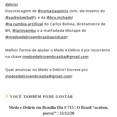
delirio/
Discotecagem de
@yomatiaspinto
(sim, ele mesmo do
@xadrezverball
!), e da
@bru.mchado
!
@la.cumbia.artificial
do Carlos Bolívia, diretamente de
BH,
@latinjambu
e a malfadada Mixtape do
@medoedelirioembrasiliapodcast
!
Melhor forma de ajudar o Medo e Delírio é pix recorrente
na chave
medoedelirioembrasilia@gmail.com
Quer anunciar no Medo e Delírio? Escreve pro
medoedelirioembrasilia@gmail.com
!
VOCÊ TAMBÉM PODE GOSTAR
Medo e Delírio em Brasília Dia # 715 | O Brasil “acabou,
porra!” | 15/12/20