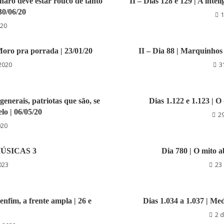
onaro deve estar rouco de tanto
II – Dias 128 e 129 | A intel
30/06/20
1
020
Moro pra porrada | 23/01/20
II – Dia 88 | Marquinhos d
 2020
3
generais, patriotas que são, se
Dias 1.122 e 1.123 | O
lo | 06/05/20
29
020
ÚSICAS 3
Dia 780 | O mito 
023
23 
enfim, a frente ampla | 26 e
Dias 1.034 a 1.037 | Medo
2 