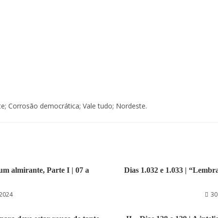
te; Corrosão democrática; Vale tudo; Nordeste.
um almirante, Parte I | 07 a
Dias 1.032 e 1.033 | “Lembra
 2024
30