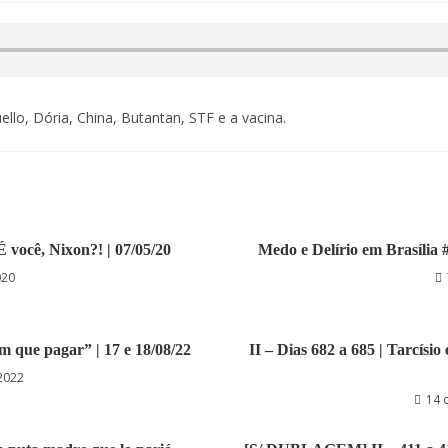
llo, Dória, China, Butantan, STF e a vacina.
É você, Nixon?! | 07/05/20
Medo e Delírio em Brasília 
020
êm que pagar” | 17 e 18/08/22
II – Dias 682 a 685 | Tarcísi
2022
14 