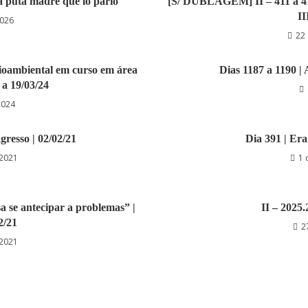
la puta madre que lo parió
[S/ DUBLAGEM] II – 411 a 41
II
2026
22 
ocioambiental em curso em área
Dias 1187 a 1190 | 
a 19/03/24
2024
gresso | 02/02/21
Dia 391 | Era
 2021
1 
sa se antecipar a problemas” |
II – 2025
2/21
2
 2021