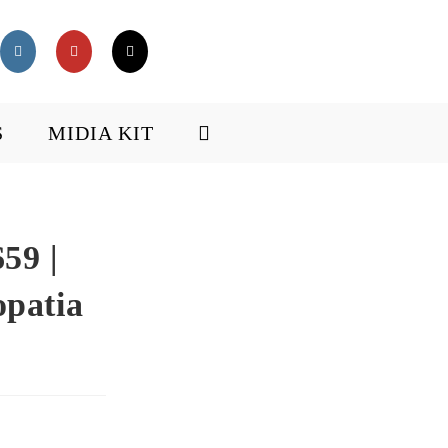
S
MIDIA KIT
59 |
opatia