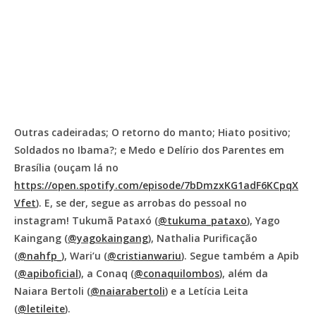
Outras cadeiradas; O retorno do manto; Hiato positivo;
Soldados no Ibama?; e Medo e Delírio dos Parentes em
Brasília (ouçam lá no
https://open.spotify.com/episode/7bDmzxKG1adF6KCpqX
Vfet
). E, se der, segue as arrobas do pessoal no
instagram! Tukumã Pataxó (
@tukuma_pataxo
), Yago
Kaingang (
@yagokaingang
), Nathalia Purificação
(
@nahfp_
), Wari’u (
@cristianwariu
). Segue também a Apib
(
@apiboficial
), a Conaq (
@conaquilombos
), além da
Naiara Bertoli (
@naiarabertoli
) e a Letícia Leita
(
@letileite
).