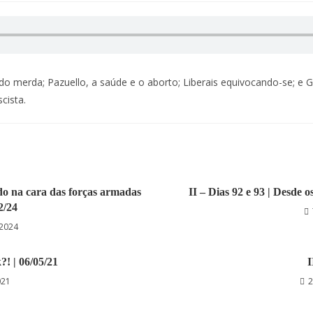
do merda; Pazuello, a saúde e o aborto; Liberais equivocando-se; e 
cista.
edo na cara das forças armadas
II – Dias 92 e 93 | Desde 
02/24
 2024
?! | 06/05/21
I
021
2