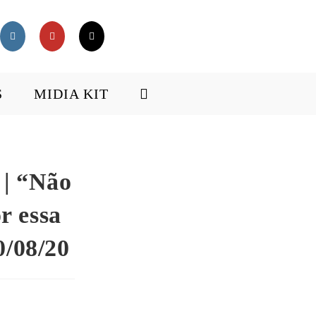
S
MIDIA KIT
 | “Não
r essa
0/08/20