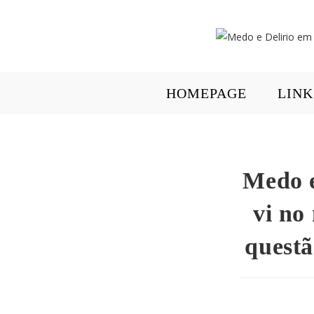
HOMEPAGE
LINK
Medo e
vi no
questã