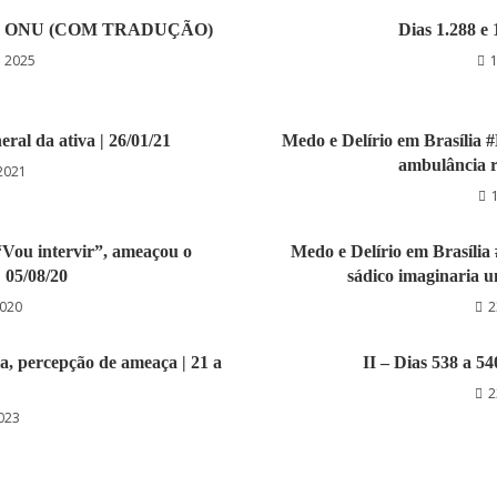
rio na ONU (COM TRADUÇÃO)
Dias 1.288 e 
e 2025
ral da ativa | 26/01/21
Medo e Delírio em Brasília #
ambulância r
 2021
 “Vou intervir”, ameaçou o
Medo e Delírio em Brasília 
| 05/08/20
sádico imaginaria u
2020
2
ga, percepção de ameaça | 21 a
II – Dias 538 a 5
2
2023