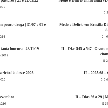
 pastores | 21 e 22/03/22
Medo e Delírio em Brasília #
2022
m pouco droga | 31/07 e 01 e
Medo e Delírio em Brasília D
d
2024
16
e tanta loucura | 28/11/19
II – Dias 545 a 547 | O voto 
chan
e 2019
2
sericórdia desse 2026
II – 2025.68 –
2026
6 
 dezembro
II – Dias 26 a 29 | M
 2026
31