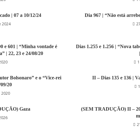
cado | 07 a 10/12/24
Dia 967 | “Não está arreb
e 2024
2
00 e 601 | “Minha vontade é
Dias 1.255 e 1.256 | “Nova tab
 | 22, 23 e 24/08/20
2020
1
utor Bolsonaro” e o “Vice-rei
II – Dias 135 e 136 | 
/09/20
1
e 2020
ADUÇÃO) Gaza
(SEM TRADUÇÃO) II – 2025.
m
 2026
2