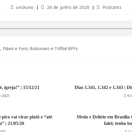
urickuno
26 de junho de 2020
Podcasts
 Flávio e Foro; Bolsonaro e Tóffoli BFFs
é, igreja!” | 15/12/21
Dias 1.341, 1.342 e 1.343 | D
e 2021
6 
pico vai virar platô e “até
Medo e Delírio em Brasília 
a” | 21/05/20
falei; tenho bo
020
1