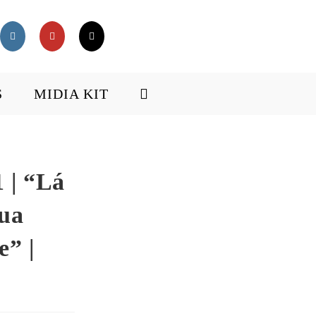
S
MIDIA KIT
 | “Lá
tua
e” |