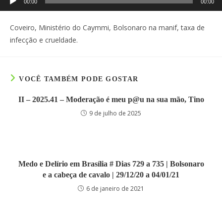
00:00
00:00
de
áudio
Coveiro, Ministério do Caymmi, Bolsonaro na manif, taxa de
infecção e crueldade.
VOCÊ TAMBÉM PODE GOSTAR
II – 2025.41 – Moderação é meu p@u na sua mão, Tino
9 de julho de 2025
Medo e Delírio em Brasília # Dias 729 a 735 | Bolsonaro
e a cabeça de cavalo | 29/12/20 a 04/01/21
6 de janeiro de 2021