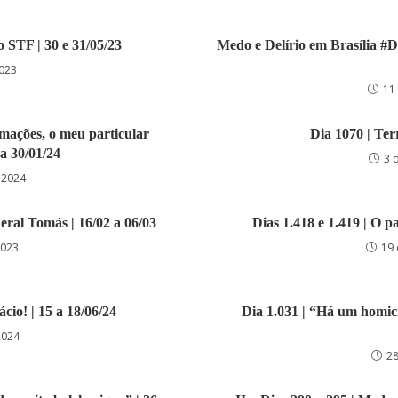
 o STF | 30 e 31/05/23
Medo e Delírio em Brasília #Di
2023
11
rmações, o meu particular
Dia 1070 | Ter
 a 30/01/24
3 
 2024
neral Tomás | 16/02 a 06/03
Dias 1.418 e 1.419 | O pa
2023
19
ácio! | 15 a 18/06/24
Dia 1.031 | “Há um homici
2024
28