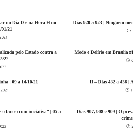
eçar no Dia D e na Hora H no
Dias 920 a 923 | Ninguém ment
0/01/21
 2021
talizada pelo Estado contra a
Medo e Delírio em Brasília #D
05/22
2022
nha | 09 a 14/10/21
II – Dias 432 a 436 | 
 2021
1
 é o burro com iniciativa” | 05 a
Dias 907, 908 e 909 | O pre
crimes
2023