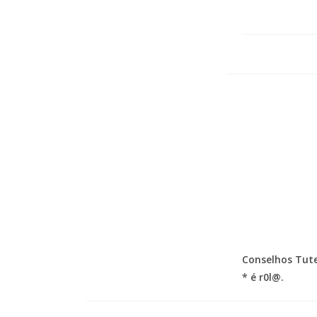
Conselhos Tute
* é r0l@.