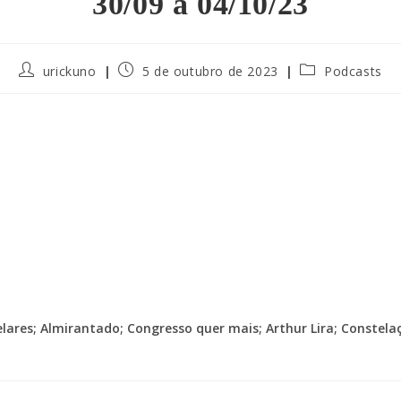
30/09 a 04/10/23
urickuno
5 de outubro de 2023
Podcasts
lares; Almirantado; Congresso quer mais; Arthur Lira; Constela