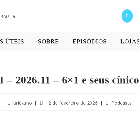
S ÚTEIS
SOBRE
EPISÓDIOS
LOJA
II – 2026.11 – 6×1 e seus cínico
Autor
Post
Categoria
urickuno
12 de fevereiro de 2026
Podcasts
do
publicado:
do
post:
post: