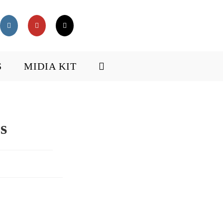
S
MIDIA KIT
ALTERNAR
PESQUISA
s
DO
SITE