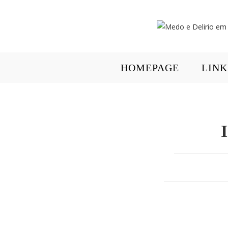
Ir
para
o
conteúdo
HOMEPAGE
LINK