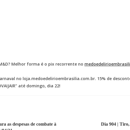
M&D? Melhor forma é o pix recorrente no
medoedelirioembrasi
rnaval no loja.medoedelirioembrasilia.com.br. 15% de descont
AIJAIR” até domingo, dia 22!
ara as despesas de combate à
Dia 904 | Tiro