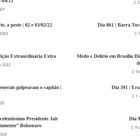
1/04/21
2
021
e, a peste | 02 e 03/02/22
Dia 861 | Barra Torr
 2022
1
ição Extraordinária Extra
Medo e Delírio em Brasília D
d
e 2022
16
generais golpearam o capitão |
Dia 391 | Era
1 
020
celentíssimo Presidente Jair
Dia 9
 lamento” Bolsonaro
9 
2020