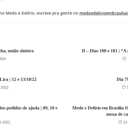
no Medo e Delírio, escreve pra gente no
medoedelirioembrasili
ha, união sinistra
II – Dias 100 e 101 | “A 
2026
Lira | 12 e 13/10/22
Dia 79
 2022
dos pedidos de ajuda | 09, 10 e
Medo e Delírio em Brasília #D
nossa de ca
e 2022
23