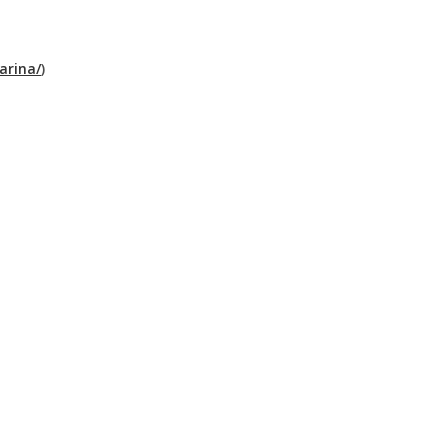
arina/
)