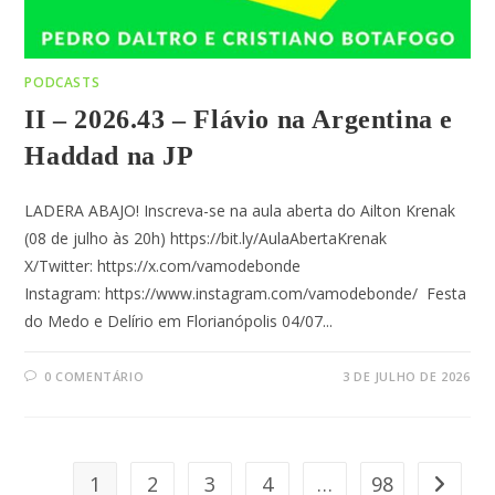
PODCASTS
II – 2026.43 – Flávio na Argentina e
Haddad na JP
LADERA ABAJO! Inscreva-se na aula aberta do Ailton Krenak
(08 de julho às 20h) https://bit.ly/AulaAbertaKrenak
X/Twitter: https://x.com/vamodebonde
Instagram: https://www.instagram.com/vamodebonde/ Festa
do Medo e Delírio em Florianópolis 04/07...
0 COMENTÁRIO
3 DE JULHO DE 2026
1
2
3
4
…
98