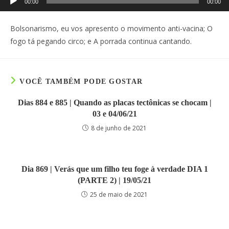
00:00
00:00
de
áudio
Bolsonarismo, eu vos apresento o movimento anti-vacina; O
fogo tá pegando circo; e A porrada continua cantando.
VOCÊ TAMBÉM PODE GOSTAR
Dias 884 e 885 | Quando as placas tectônicas se chocam |
03 e 04/06/21
8 de junho de 2021
Dia 869 | Verás que um filho teu foge à verdade DIA 1
(PARTE 2) | 19/05/21
25 de maio de 2021