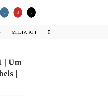
S
MIDIA KIT
1 | Um
els |