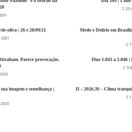
outor Pazuello” e o broche da
Dia 349 | 1 ano
/20
20 
2020
de-oliva | 26 e 28/09/21
Medo e Delírio em Brasíli
e 2021
7
o Abraham. Parece provocação.
Dias 1.043 a 1.046 |
0
9 
 2020
À sua imagem e semelhança |
II – 2026.39 – Clima tranqui
1
 2020