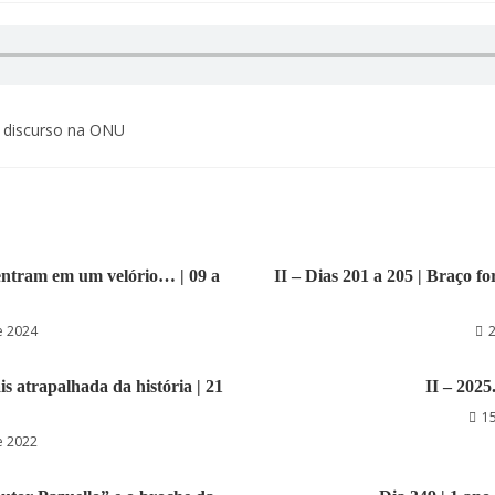
 discurso na ONU
a entram em um velório… | 09 a
II – Dias 201 a 205 | Braço f
e 2024
is atrapalhada da história | 21
II – 2025
1
e 2022