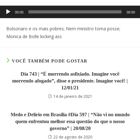
Tocador
00:00
00:00
de
áudio
Bolsonaro e os mais pobres; Nem ministro toma posse;
Monica de Bolle kicking ass
VOCÊ TAMBÉM PODE GOSTAR
Dia 743 | “É morrendo asfixiado. Imagine você
morrendo afogado”, disse o presidente. Imagine você! |
12/01/21
14 de janeiro de 2021
Medo e Delírio em Brasília #Dia 597 | “Não vi no mundo
quem enfrentou melhor essa questão do que o nosso
governo” | 20/08/20
22 de agosto de 2020