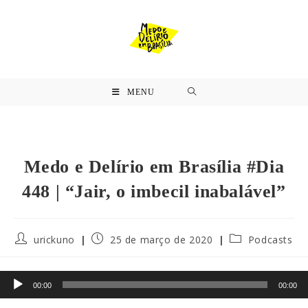
MENU
Medo e Delírio em Brasília #Dia
448 | “Jair, o imbecil inabalável”
urickuno
25 de março de 2020
Podcasts
Tocador
00:00
00:00
de