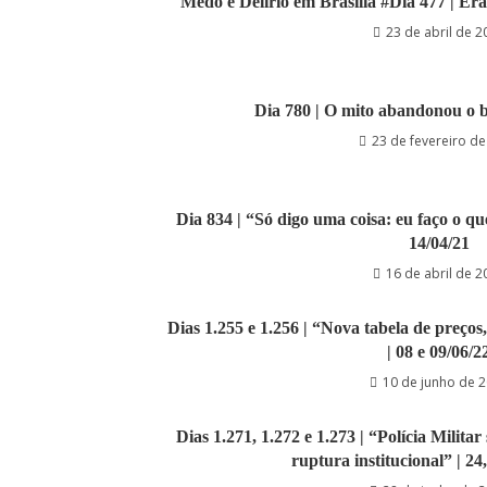
Medo e Delírio em Brasília #Dia 477 | Er
23 de abril de 2
Dia 780 | O mito abandonou o 
23 de fevereiro d
Dia 834 | “Só digo uma coisa: eu faço o qu
14/04/21
16 de abril de 2
Dias 1.255 e 1.256 | “Nova tabela de preços
| 08 e 09/06/2
10 de junho de 
Dias 1.271, 1.272 e 1.273 | “Polícia Milita
ruptura institucional” | 24