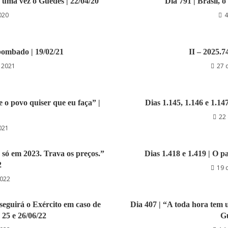
a uma vez o Guedes | 22/04/20
Dia 791 | Brasil, o
020
4
bombado | 19/02/21
II – 2025.74
e 2021
27 
e o povo quiser que eu faça” |
Dias 1.145, 1.146 e 1.14
22 
021
, só em 2023. Trava os preços.”
Dias 1.418 e 1.419 | O pa
2
19 
2022
r seguirá o Exército em caso de
Dia 407 | “A toda hora tem 
, 25 e 26/06/22
Gu