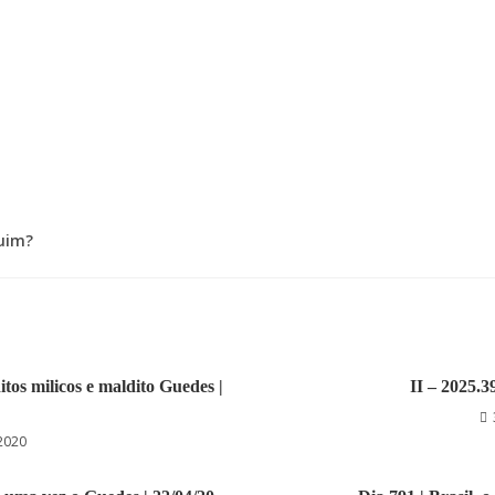
uim?
tos milicos e maldito Guedes |
II – 2025.3
2020