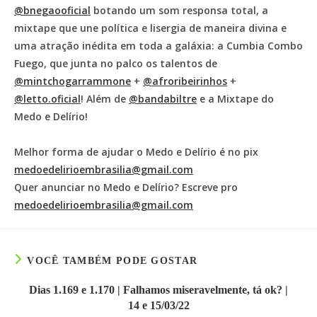
@bnegaooficial
botando um som responsa total, a
mixtape que une política e lisergia de maneira divina e
uma atração inédita em toda a galáxia: a Cumbia Combo
Fuego, que junta no palco os talentos de
@mintchogarrammone
+
@afroribeirinhos
+
@letto.oficial
! Além de
@bandabiltre
e a Mixtape do
Medo e Delírio!
Melhor forma de ajudar o Medo e Delírio é no pix
medoedelirioembrasilia@gmail.com
Quer anunciar no Medo e Delírio? Escreve pro
medoedelirioembrasilia@gmail.com
VOCÊ TAMBÉM PODE GOSTAR
Dias 1.169 e 1.170 | Falhamos miseravelmente, tá ok? |
14 e 15/03/22