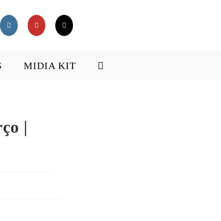
S
MIDIA KIT
ço |