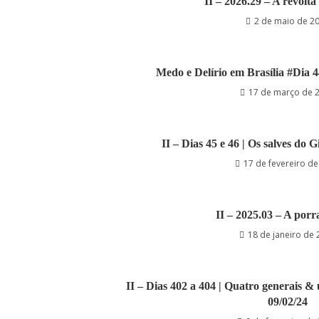
II – 2026.29 – A revolta
2 de maio de 2
Medo e Delírio em Brasília #Dia 
17 de março de 
II – Dias 45 e 46 | Os salves do G
17 de fevereiro d
II – 2025.03 – A porr
18 de janeiro de
II – Dias 402 a 404 | Quatro generais & 
09/02/24