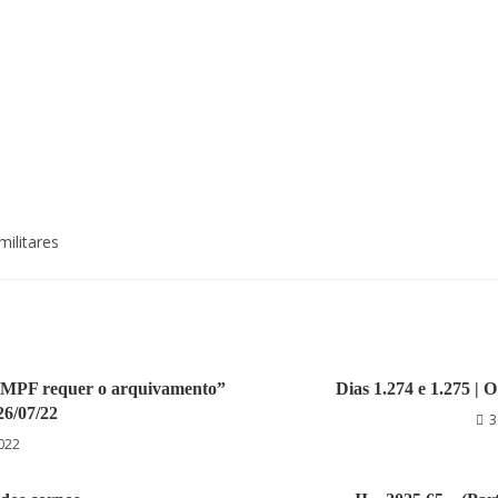
ilitares
 o MPF requer o arquivamento”
Dias 1.274 e 1.275 | 
26/07/22
3
2022