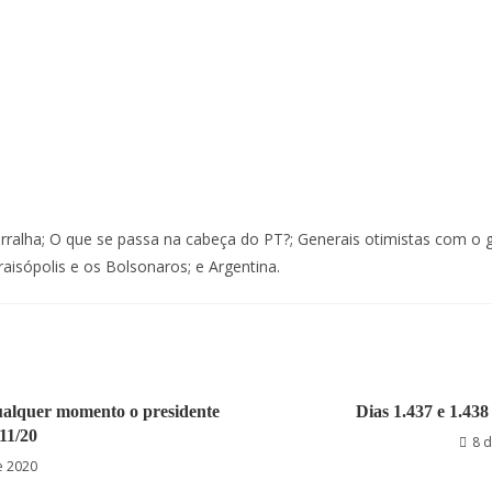
irralha; O que se passa na cabeça do PT?; Generais otimistas com o
aisópolis e os Bolsonaros; e Argentina.
qualquer momento o presidente
Dias 1.437 e 1.438
11/20
8 
e 2020