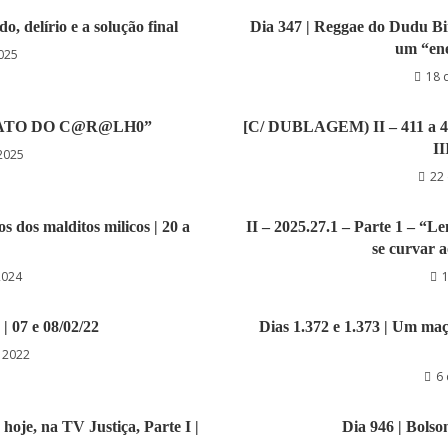
delírio e a solução final
Dia 347 | Reggae do Dudu Bir
um “ene
2025
18 
NGRATO DO C@R@LH0”
[C/ DUBLAGEM) II – 411 a 41
II
2025
22 
s dos malditos milicos | 20 a
II – 2025.27.1 – Parte 1 – “
se curvar 
2024
1
 | 07 e 08/02/22
Dias 1.372 e 1.373 | Um ma
e 2022
6
hoje, na TV Justiça, Parte I |
Dia 946 | Bolso